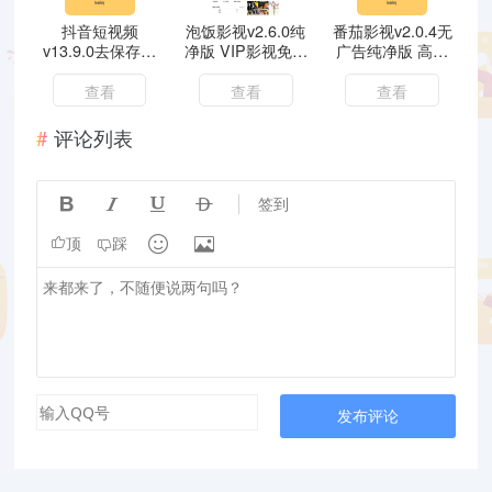
抖音短视频
泡饭影视v2.6.0纯
番茄影视v2.0.4无
v13.9.0去保存水
净版 VIP影视免费
广告纯净版 高清
印去广告推送
看
影视
查看
查看
查看
评论列表




签到


顶
踩
发布评论