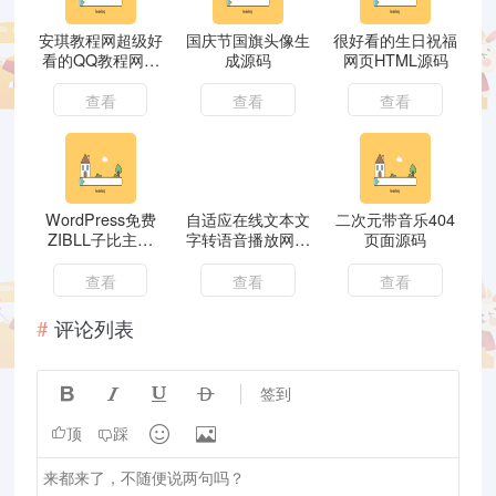
安琪教程网超级好
国庆节国旗头像生
很好看的生日祝福
看的QQ教程网源
成源码
网页HTML源码
码带数据分享
查看
查看
查看
WordPress免费
自适应在线文本文
二次元带音乐404
ZIBLL子比主题
字转语音播放网站
页面源码
v1.0
源码
查看
查看
查看
评论列表




签到


顶
踩