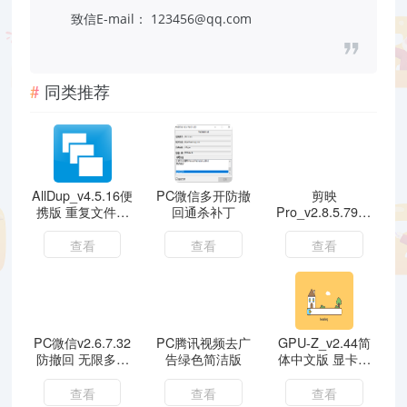
致信E-mail： 123456@qq.com
同类推荐
AllDup_v4.5.16便
PC微信多开防撤
剪映
携版 重复文件查
回通杀补丁
Pro_v2.8.5.7988
找
官方版 视频剪辑
查看
查看
查看
PC微信v2.6.7.32
PC腾讯视频去广
GPU-Z_v2.44简
防撤回 无限多开
告绿色简洁版
体中文版 显卡测
版下载 亲测可用
试
查看
查看
查看